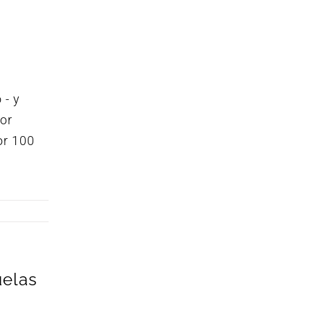
 - y
por
or 100
uelas