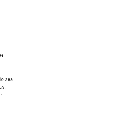
 a
io sea
as.
e