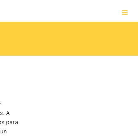
e
s. A
os para
 un