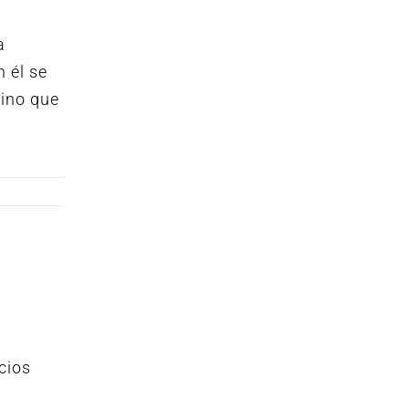
a
 él se
sino que
cios