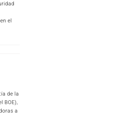
uridad
en el
ía de la
el BOE),
adoras a