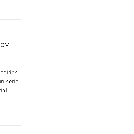
ley
medidas
n serie
ial