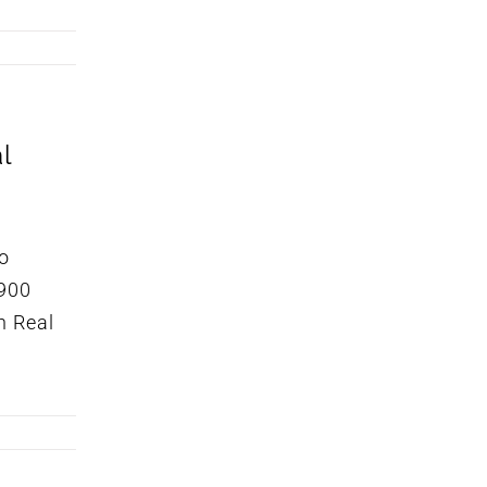
l
mo
 900
n Real