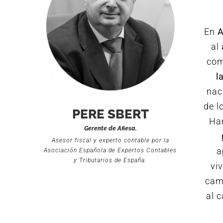
En
al
com
l
nac
de l
PERE SBERT
Han
Gerente de Afiesa.
Asesor fiscal y experto contable por la
a
Asociación Española de Expertos Contables
y Tributarios de España.
vi
camb
al 