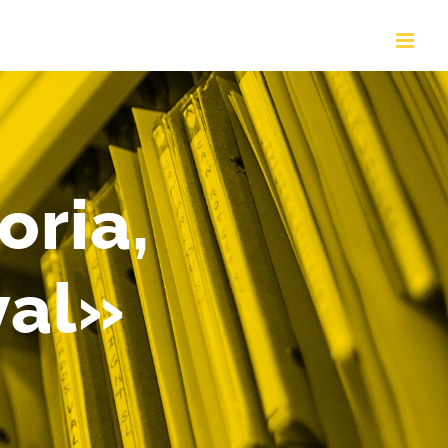
oria,
val»