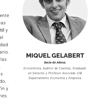
ente
cas
il
y
el
idad
ario.
MIQUEL GELABERT
 las
Socio de Afiesa.
a
Economista, Auditor de Cuentas, Graduado
as
en Derecho y Profesor Asociado UIB
Departamento Economía y Empresa
do,
fin y
nes.