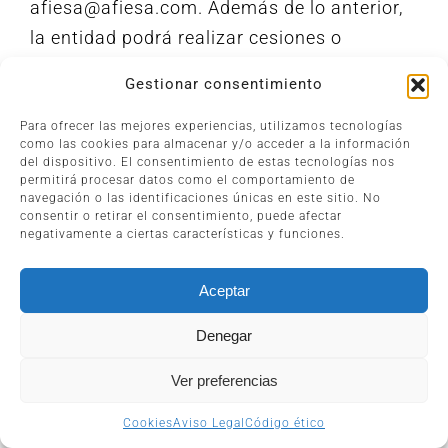
afiesa@afiesa.com. Además de lo anterior,
la entidad podrá realizar cesiones o
comunicaciones de datos personales para
Gestionar consentimiento
atender sus obligaciones ante las
Administraciones Públicas en los casos que
Para ofrecer las mejores experiencias, utilizamos tecnologías
como las cookies para almacenar y/o acceder a la información
así se requiera, de acuerdo con la
del dispositivo. El consentimiento de estas tecnologías nos
permitirá procesar datos como el comportamiento de
legislación vigente.
navegación o las identificaciones únicas en este sitio. No
-Transferencias internacionales de datos:
consentir o retirar el consentimiento, puede afectar
negativamente a ciertas características y funciones.
Para llevar a cabo las actividades de
tratamiento de datos detalladas
Aceptar
anteriormente, podemos transferir los datos
Denegar
a países de fuera del Espacio Económico
Europeo (EEE), y almacenar dichos datos en
Ver preferencias
bases de datos físicas o digitales
Cookies
Aviso Legal
Código ético
gestionadas por entidades que actúen en