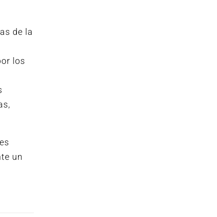
as de la
or los
s
as,
res
nte un