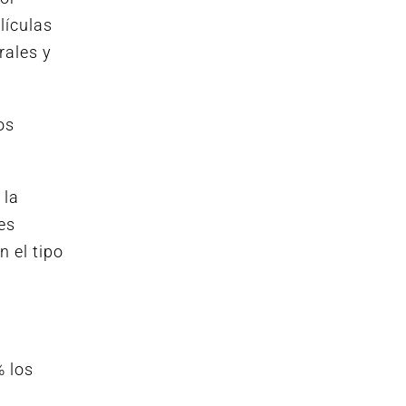
lículas
rales y
os
 la
es
n el tipo
% los