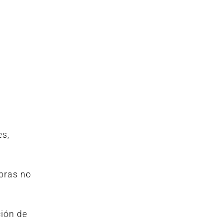
;
es,
obras no
ción de