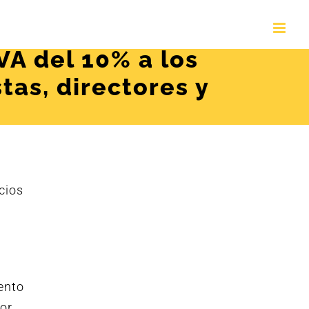
VA del 10% a los
tas, directores y
cios
ento
por