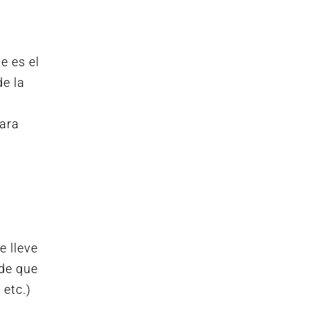
e es el
de la
para
e lleve
 de que
 etc.)