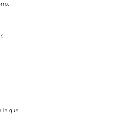
rro,
as
a la que