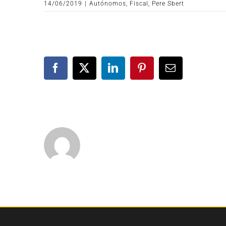
14/06/2019
|
Autónomos
,
Fiscal
,
Pere Sbert
Facebook
X
LinkedIn
Pinterest
Correo
electrónico