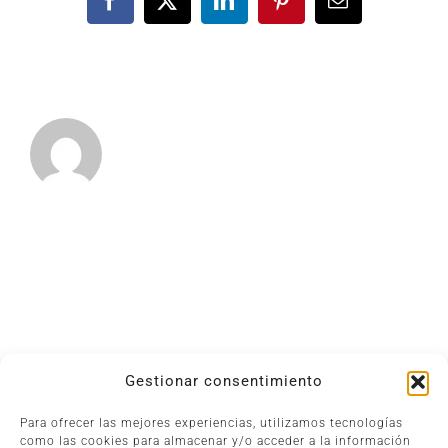
Facebook
X
LinkedIn
Pinterest
Email
Gestionar consentimiento
Para ofrecer las mejores experiencias, utilizamos tecnologías
Asesoría en Inca
|
Asesoría empresarial en Mallorca
|
como las cookies para almacenar y/o acceder a la información