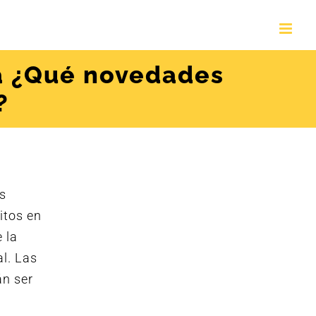
ia ¿Qué novedades
?
s
itos en
 la
al. Las
án ser