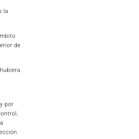
s la
ámbito
erior de
 hubiera
y por
ontrol,
la
tección