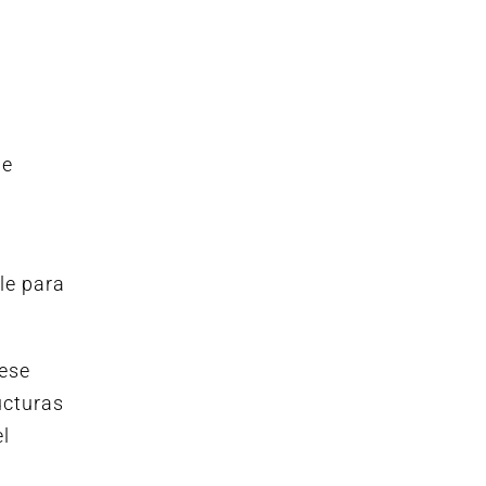
.
de
le para
uese
ucturas
el