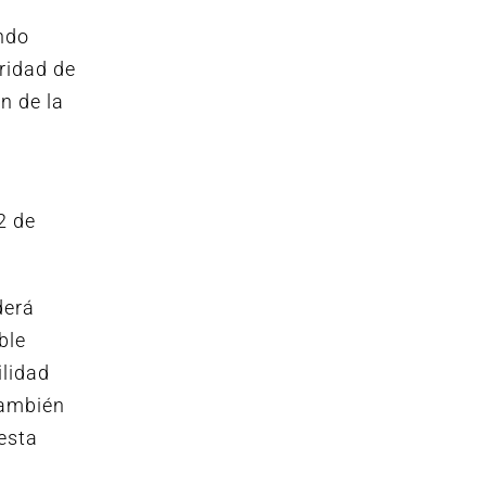
ndo
ridad de
n de la
2 de
derá
ble
ilidad
También
 esta