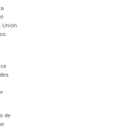
ca
el
a Unión
dos
ace
ades
er
o de
ne