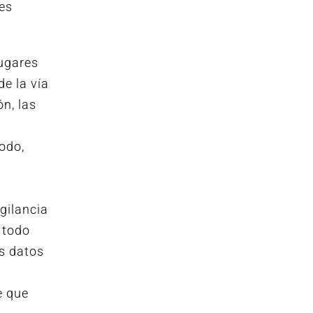
tes
lugares
e la vía
n, las
odo,
gilancia
 todo
os datos
e que