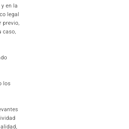
 y en la
co legal
 previo,
u caso,
ndo
o los
levantes
tividad
alidad,