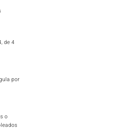
s
4, de 4
gula por
s o
pleados