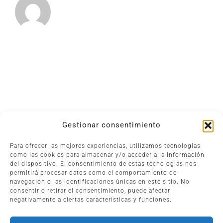
Gestionar consentimiento
Para ofrecer las mejores experiencias, utilizamos tecnologías
Asesoría en Inca
|
Asesoría empresarial en Mallorca
|
como las cookies para almacenar y/o acceder a la información
Asesorías fiscales y contables en Mallorca
|
Asesoría
del dispositivo. El consentimiento de estas tecnologías nos
fiscal, contable y laboral en Mallorca
permitirá procesar datos como el comportamiento de
navegación o las identificaciones únicas en este sitio. No
consentir o retirar el consentimiento, puede afectar
Asesoría financiera en Mallorca
negativamente a ciertas características y funciones.